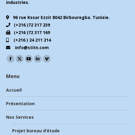
industries.
96 rue Kssar Ezzit 8042 Birbouregba. Tunisie.
(+216 )72 317 239
(+216 )72 317 169
(+216 ) 24 211 214
info@stitn.com
Trouvez nous sur :
La
La
La
La
La
page
page
page
page
page
Menu
Facebook
X
YouTube
LinkedIn
Vimeo
s'ouvre
s'ouvre
s'ouvre
s'ouvre
s'ouvre
Accueil
dans
dans
dans
dans
dans
une
une
une
une
une
Présentation
nouvelle
nouvelle
nouvelle
nouvelle
nouvelle
Nos Services
fenêtre
fenêtre
fenêtre
fenêtre
fenêtre
Projet bureau d’étude