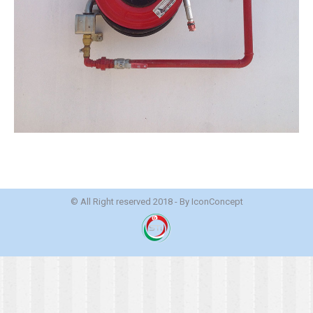
© All Right reserved 2018 - By
IconConcept