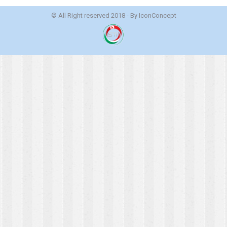
© All Right reserved 2018 - By
IconConcept