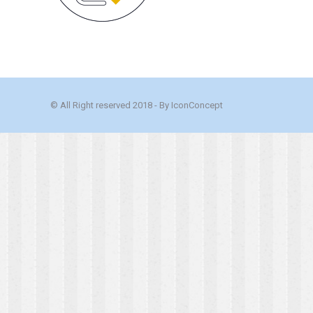
© All Right reserved 2018 - By
IconConcept